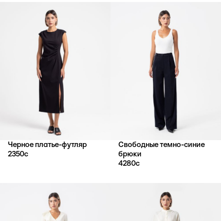
Черное платье-футляр
Свободные темно-синие
2350
с
брюки
4280
с