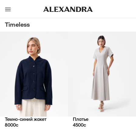
Timeless
Темно-синий жакет
Платье
8000
с
4500
с